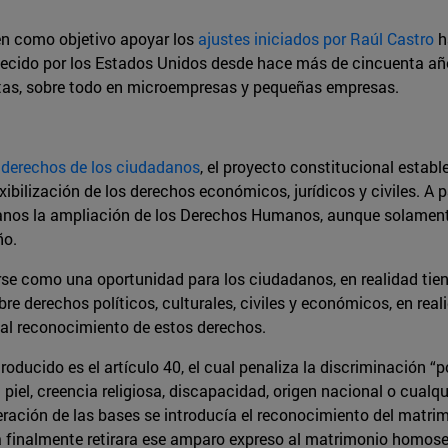
n como objetivo apoyar los
ajustes iniciados por Raúl Castro
h
ecido por los Estados Unidos desde hace más de cincuenta años;
stas, sobre todo en microempresas y pequeñas empresas.
s
derechos de los ciudadanos
, el proyecto constitucional estab
xibilización de los derechos económicos, jurídicos y civiles. A p
anos la ampliación de los Derechos Humanos, aunque solament
ño.
erse como una oportunidad para los ciudadanos, en realidad tie
 derechos políticos, culturales, civiles y económicos, en reali
 al reconocimiento de estos derechos.
roducido es el artículo 40, el cual penaliza la discriminación “p
a piel, creencia religiosa, discapacidad, origen nacional o cualqu
beración de las bases se introducía el reconocimiento del matri
 finalmente retirara ese amparo expreso al matrimonio homose