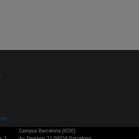
?
kies
Campus Barcelona (IESE)
, 3
Av. Pearson, 21 08034 Barcelona