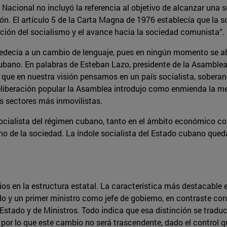
 Nacional no incluyó la referencia al objetivo de alcanzar un
ón. El artículo 5 de la Carta Magna de 1976 establecía que la s
ción del socialismo y el avance hacia la sociedad comunista”.
bedecía a un cambio de lenguaje, pues en ningún momento se ab
 cubano. En palabras de Esteban Lazo, presidente de la Asamble
 que en nuestra visión pensamos en un país socialista, soberano
e deliberación popular la Asamblea introdujo como enmienda la
los sectores más inmovilistas.
ocialista del régimen cubano, tanto en el ámbito económico com
de la sociedad. La índole socialista del Estado cubano qued
 en la estructura estatal. La característica más destacable es
do y un primer ministro como jefe de gobierno, en contraste co
 Estado y de Ministros. Todo indica que esa distinción se tradu
 por lo que este cambio no será trascendente, dado el control q