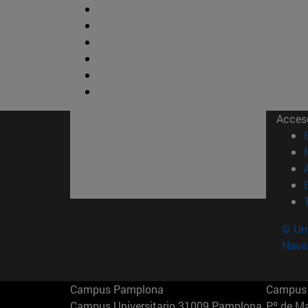
Acces
© Uni
Nava
Campus Pamplona
Campus 
Campus Universitario 31009 Pamplona
Pº de M