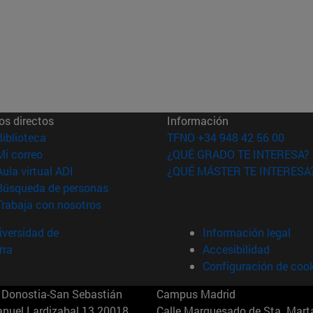
os directos
Información
(abre en nueva ventana)
Biblioteca
TFNO +34 948 42 56 00
(abre en nueva ventana)
Mi correo
¿QUÉ GRADO TE INTERESA?
(abre en nueva ventana)
Aula virtual ADI
¿QUÉ MÁSTER TE INTERESA
(abre en nueva ventana)
Búsqueda de personas
(abre en nueva ventana)
Trabaja con nosotros
versidad de
Información legal
rra
Accesibilidad
Configuración de coo
Donostia-San Sebastián
Campus Madrid
anuel Lardizabal 13 20018
Calle Marquesado de Sta. Marta