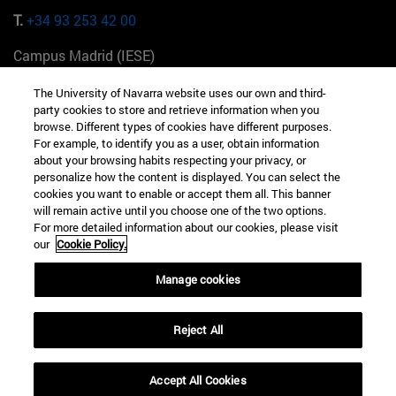
T.
+34 93 253 42 00
Campus Madrid (IESE)
Camino del Cerro Águila 3 28023 Madrid España
The University of Navarra website uses our own and third-
party cookies to store and retrieve information when you
T.
+34 912 11 30 00
browse. Different types of cookies have different purposes.
For example, to identify you as a user, obtain information
Campus Nueva York (IESE)
about your browsing habits respecting your privacy, or
165 W 57th St 10019-2201 Nueva York EE.UU
personalize how the content is displayed. You can select the
cookies you want to enable or accept them all. This banner
T.
+1 646 346 8850
will remain active until you choose one of the two options.
For more detailed information about our cookies, please visit
Campus Munich (IESE)
our
Cookie Policy.
Maria-Theresia-Straße 15 81675 Múnich Alemania
Manage cookies
T.
+49 89 24209790
Reject All
Campus Sao Paulo (IESE)
Rua Martiniano de Carvalho, 573 01321001 Bela Vista Brasil
Accept All Cookies
T.
+55 11 3177-8300