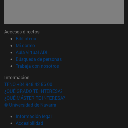
Accesos directos
(abre en nueva ventana)
Biblioteca
(abre en nueva ventana)
Mi correo
(abre en nueva ventana)
Aula virtual ADI
(abre en nueva ventana)
Búsqueda de personas
(abre en nueva ventana)
Trabaja con nosotros
Información
TFNO +34 948 42 56 00
¿QUÉ GRADO TE INTERESA?
¿QUÉ MÁSTER TE INTERESA?
© Universidad de Navarra
Información legal
Accesibilidad