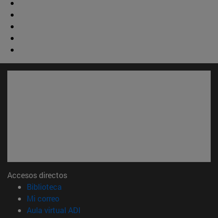
Accesos directos
(abre en nueva ventana)
Biblioteca
(abre en nueva ventana)
Mi correo
(abre en nueva ventana)
Aula virtual ADI