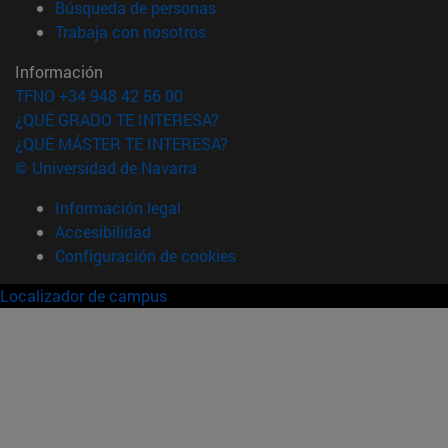
(abre en nueva ventana)
Búsqueda de personas
(abre en nueva ventana)
Trabaja con nosotros
Información
TFNO +34 948 42 56 00
¿QUÉ GRADO TE INTERESA?
¿QUÉ MÁSTER TE INTERESA?
© Universidad de Navarra
Información legal
Accesibilidad
Configuración de cookies
Localizador de campus