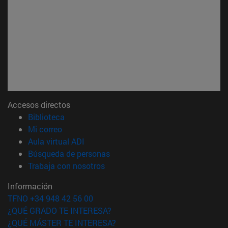
Accesos directos
(abre en nueva ventana)
Biblioteca
(abre en nueva ventana)
Mi correo
(abre en nueva ventana)
Aula virtual ADI
(abre en nueva ventana)
Búsqueda de personas
(abre en nueva ventana)
Trabaja con nosotros
Información
TFNO +34 948 42 56 00
¿QUÉ GRADO TE INTERESA?
¿QUÉ MÁSTER TE INTERESA?