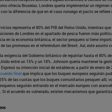
omo ofrecía Bruselas. Londres quería implementar un régimen s
 con la diferencia de que en el caso noruego el pacto se refiere
vicios representa el 80% del PIB del Reino Unido, mientras que 
osiciones de Londres en el apartado de pesca fueron más políti
ia en la economía británica, el sector pesquero sí tiene import
 de las promesas en el referéndum del Brexit. Así, este asunto 
la exigencia del Gobierno británico de repatriar hasta el 80% d
 Unido entre un 15% y un 18%. Johnson quería mantener la gest
Expresó su intención inicial de establecer, a partir de enero d
cuerdo final
que implica que los buques europeos seguirán pud
 25% de las cuotas que los buques comunitarios pesquen allí, 
esqueros seguirán entrando en el mercado europeo con arancel c
o. Si el acuerdo es vulnerado, existen mecanismos que garant
eos