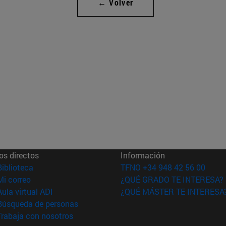
← Volver
os directos
Información
(abre en nueva ventana)
Biblioteca
TFNO +34 948 42 56 00
(abre en nueva ventana)
Mi correo
¿QUÉ GRADO TE INTERESA?
(abre en nueva ventana)
Aula virtual ADI
¿QUÉ MÁSTER TE INTERESA
(abre en nueva ventana)
Búsqueda de personas
(abre en nueva ventana)
Trabaja con nosotros