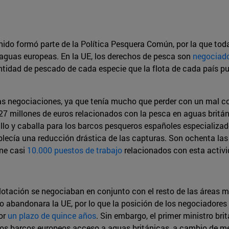
ido formó parte de la Política Pesquera Común, por la que toda
 aguas europeas. En la UE, los derechos de pesca son
negociad
tidad de pescado de cada especie que la flota de cada país pu
as negociaciones, ya que tenía mucho que perder con un mal con
27 millones de euros relacionados con la pesca en aguas britán
llo y caballa para los barcos pesqueros españoles especializado
ablecía una reducción drástica de las capturas. Son ochenta la
one casi
10.000 puestos de trabajo
relacionados con esta activi
xplotación se negociaban en conjunto con el resto de las áreas 
 abandonara la UE, por lo que la posición de los negociadores 
por
un plazo de quince años
. Sin embargo, el primer ministro br
los barcos europeos acceso a aguas británicas, a cambio de me