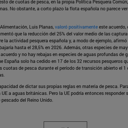
resto de cuotas de pesca, en la propia Política Pesquera Común,
inas. No obstante, a corto plazo la flota española no parece v
 Alimentación, Luis Planas,
valoró positivamente
este acuerdo, 
gumentó que la reducción del 25% del valor medio de las captur
re la actividad pesquera española y, a modo de ejemplo, afirmó
% bajaría hasta el 28,5% en 2026. Además, otras especies de may
n el acuerdo y no hay rebajas en especies de aguas profundas de
e España solo ha cedido en 17 de los 32 recursos pesqueros que
las cuotas de pesca durante el período de transición abierto el 1
as.
apacidad de dictar sus propias reglas en materia de pesca. Para
 UE a aguas británicas. Pero la UE podría entonces responder
 pescado del Reino Unido.