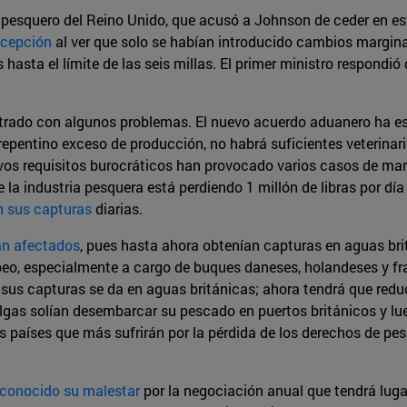
 pesquero del Reino Unido, que acusó a Johnson de ceder en e
cepción
al ver que solo se habían introducido cambios marginal
hasta el límite de las seis millas. El primer ministro respondi
trado con algunos problemas. El nuevo acuerdo aduanero ha e
repentino exceso de producción, no habrá suficientes veterinario
evos requisitos burocráticos han provocado varios casos de mar
la industria pesquera está perdiendo 1 millón de libras por día
n sus capturas
diarias.
án afectados
, pues hasta ahora obtenían capturas en aguas bri
peo, especialmente a cargo de buques daneses, holandeses y fr
sus capturas se da en aguas británicas; ahora tendrá que redu
gas solían desembarcar su pescado en puertos británicos y lue
os países que más sufrirán por la pérdida de los derechos de pe
econocido su malestar
por la negociación anual que tendrá lugar