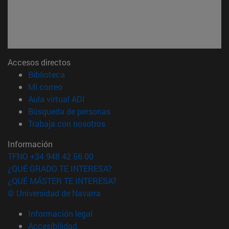
Accesos directos
(abre en nueva ventana)
Biblioteca
(abre en nueva ventana)
Mi correo
(abre en nueva ventana)
Aula virtual ADI
(abre en nueva ventana)
Búsqueda de personas
(abre en nueva ventana)
Trabaja con nosotros
Información
TFNO +34 948 42 56 00
¿QUÉ GRADO TE INTERESA?
¿QUÉ MÁSTER TE INTERESA?
© Universidad de Navarra
Información legal
Accesibilidad