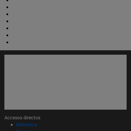
Accesos directos
(abre en nueva ventana)
Biblioteca