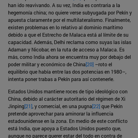
han ido reavivando. A su vez, India es contraria a la
hegemonía china; no quiere verse subyugada por Pekín y
apuesta claramente por el multilateralismo. Finalmente,
existen problemas en lo relativo al dominio marítimo
debido a que el Estrecho de Malaca está al límite de su
capacidad. Además, Delhi reclama como suyas las islas
Adaman y Nicobar, en la ruta de acceso a Malaca. Es
más, como India ahora se encuentra muy por debajo del
poder militar y económico de China
[20]
–roto el
equilibrio que había entre las dos potencias en 1980–,
intenta poner trabas a Pekín para así contenerle.
Estados Unidos mantiene roces de tipo ideológico con
China, debido al carácter autoritario del régimen de Xi
Jinping
[21]
, y comercial, en una pugna
[22]
que Pekín
pretende aprovechar para aminorar la influencia
estadounidense en la zona. En medio de este conflicto
está India, que apoya a Estados Unidos puesto que,
aunque no parece querer estar del todo en contra de