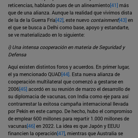
reticencias, hablando pues de un alineamiento
[41]
más
que de una alianza. Aunque la realidad que vivimos dista
de la de la Guerra Fría
[42]
, este nuevo
containment
[43]
en
el que se busca a Delhi como base, apoyo y estandarte,
se ve materializado en lo siguiente:
i) Una intensa cooperación en materia de Seguridad y
Defensa
Aquí existen distintos foros y acuerdos. En primer lugar,
el ya mencionado QUAD
[44]
. Esta nueva alianza de
cooperación multilateral que comenzó a gestarse en
2006
[45]
acordó en su reunión de marzo el desarrollo de
su diplomacia de vacunas, con India como eje para así
contrarrestar la exitosa campaña internacional llevada
por Pekín en este campo. De hecho, hubo el compromiso
de emplear 600 millones para repartir 1.000 millones de
vacunas
[46]
en 2022. La idea es que Japón y EEUU
financien la operación
[47]
, mientras que Australia se