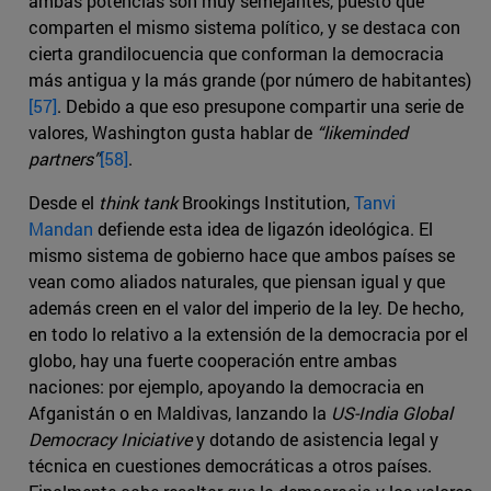
ambas potencias son muy semejantes, puesto que
comparten el mismo sistema político, y se destaca con
cierta grandilocuencia que conforman la democracia
más antigua y la más grande (por número de habitantes)
[57]
. Debido a que eso presupone compartir una serie de
valores, Washington gusta hablar de
“likeminded
partners”
[58]
.
Desde el
think tank
Brookings Institution,
Tanvi
Mandan
defiende esta idea de ligazón ideológica. El
mismo sistema de gobierno hace que ambos países se
vean como aliados naturales, que piensan igual y que
además creen en el valor del imperio de la ley. De hecho,
en todo lo relativo a la extensión de la democracia por el
globo, hay una fuerte cooperación entre ambas
naciones: por ejemplo, apoyando la democracia en
Afganistán o en Maldivas, lanzando la
US-India Global
Democracy Iniciative
y dotando de asistencia legal y
técnica en cuestiones democráticas a otros países.