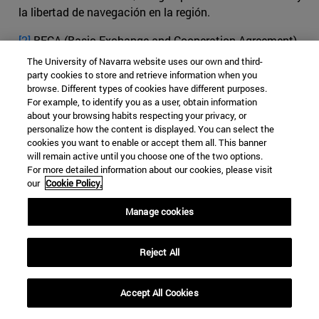
la libertad de navegación en la región.
[2]
BECA (Basic Exchange and Cooperation Agreement).
Tratado firmado por la India y Estados Unidos en
The University of Navarra website uses our own and third-
octubre de 2019 para mejorar la seguridad en la región
party cookies to store and retrieve information when you
browse. Different types of cookies have different purposes.
del Indo-Pacífico. Su objetivo es el intercambio de
For example, to identify you as a user, obtain information
sistemas de seguimiento, localización e inteligencia.
about your browsing habits respecting your privacy, or
personalize how the content is displayed. You can select the
[3]
Chilamkuri Raja Mohan, "Trilateral
cookies you want to enable or accept them all. This banner
Perspective".
Chinawatch. Conecting
will remain active until you choose one of the two options.
For more detailed information about our cookies, please visit
Thinkers.
.
http://www.chinawatch.cn/a/202102/05/WS
our
Cookie Policy.
60349146a310acc46eb43e2d.html
, (accedido el 5 de
febrero de 2021),
Manage cookies
[4]
Tanvi Madan,”India and the Biden Administration:
Consolidating and Rebalancing Ties,” en Tanvi
Reject All
Madan, “India And The Biden Administration:
Consolidating And Rebalancing Ties”,.
German Marshal
Accept All Cookies
Found of the United