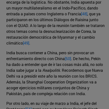
encarga de la logística. No obstante, India apuesta por
un mayor multilateralismo en el Indo-Pacífico, dando
entrada a países como Inglaterra o Francia
[48]
, que ya
participaron en los últimos Diálogos de Raisina junto
con el QUAD. A lo largo de la reunión también se trataron
otros temas como la desnuclearización de Corea, la
restauración democrática de Myanmar y el cambio
climático
[49]
.
India busca contener a China, pero sin provocar un
enfrentamiento directo con China
[50]
. De hecho, Pekín
ha dado a entender que de ir las cosas más allá, no solo
India sabe jugar a la
Realpolitk
. Recordemos que Nueva
Delhi va a presidir este año la reunión con los BRICS.
Además, la Shanghai Cooperation Organization va a
acoger ejercicios militares conjuntos de China y
Pakistán, país de compleja relación con India.
Por otro lado, en su viaje de marzo a India, el jefe del