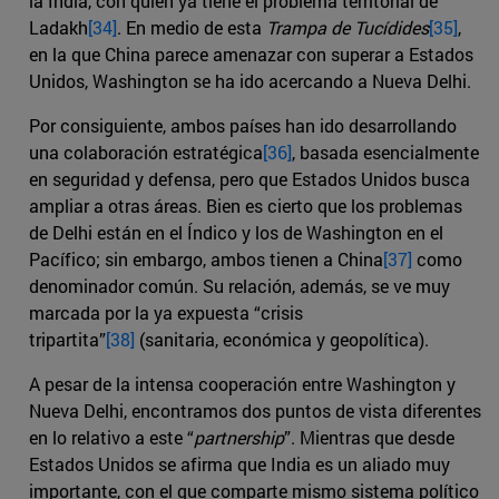
la India, con quien ya tiene el problema territorial de
Ladakh
[34]
. En medio de esta
Trampa de Tucídides
[35]
,
en la que China parece amenazar con superar a Estados
Unidos, Washington se ha ido acercando a Nueva Delhi.
Por consiguiente, ambos países han ido desarrollando
una colaboración estratégica
[36]
, basada esencialmente
en seguridad y defensa, pero que Estados Unidos busca
ampliar a otras áreas. Bien es cierto que los problemas
de Delhi están en el Índico y los de Washington en el
Pacífico; sin embargo, ambos tienen a China
[37]
como
denominador común. Su relación, además, se ve muy
marcada por la ya expuesta “crisis
tripartita”
[38]
(sanitaria, económica y geopolítica).
A pesar de la intensa cooperación entre Washington y
Nueva Delhi, encontramos dos puntos de vista diferentes
en lo relativo a este “
partnership
”. Mientras que desde
Estados Unidos se afirma que India es un aliado muy
importante, con el que comparte mismo sistema político