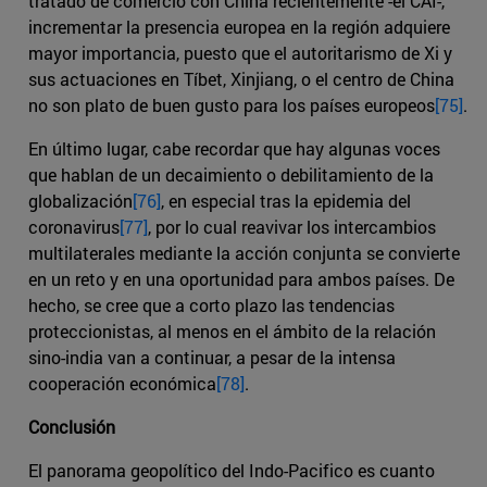
tratado de comercio con China recientemente -el CAI-,
incrementar la presencia europea en la región adquiere
mayor importancia, puesto que el autoritarismo de Xi y
sus actuaciones en Tíbet, Xinjiang, o el centro de China
no son plato de buen gusto para los países europeos
[75]
.
En último lugar, cabe recordar que hay algunas voces
que hablan de un decaimiento o debilitamiento de la
globalización
[76]
, en especial tras la epidemia del
coronavirus
[77]
, por lo cual reavivar los intercambios
multilaterales mediante la acción conjunta se convierte
en un reto y en una oportunidad para ambos países. De
hecho, se cree que a corto plazo las tendencias
proteccionistas, al menos en el ámbito de la relación
sino-india van a continuar, a pesar de la intensa
cooperación económica
[78]
.
Conclusión
El panorama geopolítico del Indo-Pacifico es cuanto